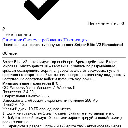
Вы экономите 350
₽
Нет в наличии
Описание
Систем. требования
Инструкция
После оплаты товара вы получите
ключ Sniper Elite V2
Remastered
Об игре:
Sniper Elite V2 - это симулятор снайпера. Время действия- Вторая
Мировая. Место действия – Германия. Крадясь по разрушенным
крышам осаждённого Берлина, уворачиваясь от вражеских пуль и
проникая на секретные объекты вам придется в одиночку поддержать
наступление советских войск и изменить ход войны.
Минимальные параметры (PC):
OC
: Windows Vista, Windows 7, Windows 8
Процессор
: 2.4 ГГц
Оперативная Память
: 2 ГБ
Видеокарта
: с объемом видеопамяти не менее 256 МБ
DirectX®
: 10
Жесткий диск
: 10 ГБ свободного места
1. Если не установлен Steam клиент, скачайте и установите его.
2. Войдите в свой аккаунт Steam или зарегистрируйте новый, если у
вас его еще нет.
3. Перейдите в раздел «Игры» и выберите там «Активировать через