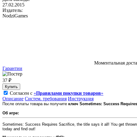
27.02.2015
Издатель:
NodziGames
Моментальная дост
Гарантии
37 ₽
Купить
Согласен с
«
Правилами покупки товаров
»
Описание
Систем. требования
Инструкция
После оплаты товара вы получите
ключ Sometimes: Success Requires 
Об игре:
Sometimes: Success Requires Sacrifice, the title says it all! You get thrown i
today and find out!