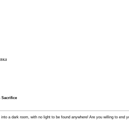
авка
Sacrifice
nto a dark room, with no light to be found anywhere! Are you willing to end you