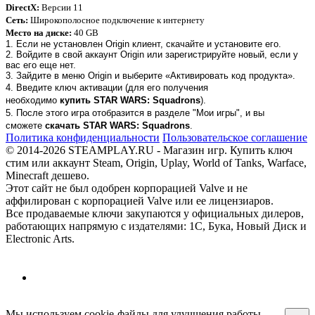
DirectX:
Версии 11
Сеть:
Широкополосное подключение к интернету
Место на диске:
40 GB
1. Если не установлен Origin клиент, скачайте и установите его.
2. Войдите в свой аккаунт Origin или зарегистрируйте новый, если у
вас его еще нет.
3. Зайдите в меню Origin и выберите «Активировать код продукта».
4. Введите ключ активации (для его получения
необходимо
купить
STAR WARS: Squadrons
).
5. После этого игра отобразится в разделе "Мои игры", и вы
сможете
скачать
STAR WARS: Squadrons
.
Политика конфиденциальности
Пользовательское соглашение
© 2014-2026 STEAMPLAY.RU - Магазин игр. Купить ключ
стим или аккаунт Steam, Origin, Uplay, World of Tanks, Warface,
Minecraft дешево.
Этот сайт не был одобрен корпорацией Valve и не
аффилирован с корпорацией Valve или ее лицензиаров.
Все продаваемые ключи закупаются у официальных дилеров,
работающих напрямую с издателями: 1С, Бука, Новый Диск и
Electronic Arts.
Мы используем cookie-файлы для улучшения работы