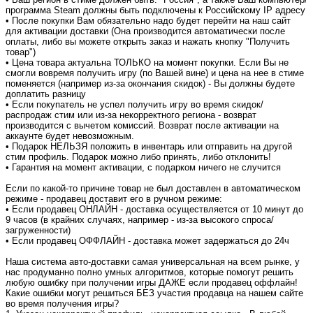
программа Steam должны быть подключены к Российскому IP адресу
• После покупки Вам обязательно надо будет перейти на наш сайт
для активации доставки (Она производится автоматически после
оплаты, либо вы можете открыть заказ и нажать кнопку "Получить
товар")
• Цена товара актуальна ТОЛЬКО на момент покупки. Если Вы не
смогли вовремя получить игру (по Вашей вине) и цена на нее в стиме
поменяется (например из-за окончания скидок) - Вы должны будете
доплатить разницу
• Если покупатель не успел получить игру во время скидок/
распродаж стим или из-за некорректного региона - возврат
производится с вычетом комиссий. Возврат после активации на
аккаунте будет невозможным.
• Подарок НЕЛЬЗЯ положить в инвентарь или отправить на другой
стим профиль. Подарок можно либо принять, либо отклонить!
• Гарантия на момент активации, с подарком ничего не случится
Если по какой-то причине товар не был доставлен в автоматическом
режиме - продавец доставит его в ручном режиме:
• Если продавец ОНЛАЙН - доставка осуществляется от 10 минут до
9 часов (в крайних случаях, например - из-за высокого спроса/
загруженности)
• Если продавец ОФФЛАЙН - доставка может задержаться до 24ч
Наша система авто-доставки самая универсальная на всем рынке, у
нас продуманно полно умных алгоритмов, которые помогут решить
любую ошибку при получении игры ДАЖЕ если продавец оффлайн!
Какие ошибки могут решиться БЕЗ участия продавца на нашем сайте
во время получения игры?