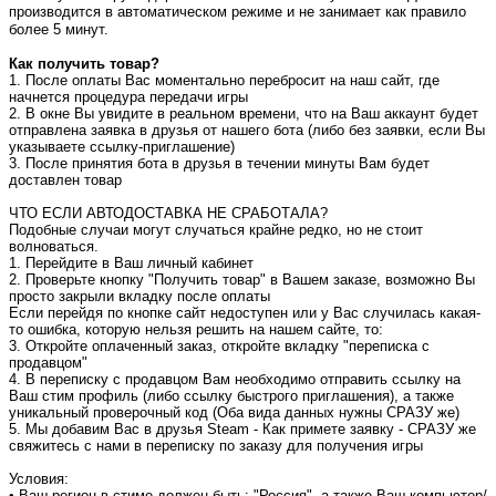
производится в автоматическом режиме и не занимает как правило
более 5 минут.
Как получить товар?
1. После оплаты Вас моментально перебросит на наш сайт, где
начнется процедура передачи игры
2. В окне Вы увидите в реальном времени, что на Ваш аккаунт будет
отправлена заявка в друзья от нашего бота (либо без заявки, если Вы
указываете ссылку-приглашение)
3. После принятия бота в друзья в течении минуты Вам будет
доставлен товар
ЧТО ЕСЛИ АВТОДОСТАВКА НЕ СРАБОТАЛА?
Подобные случаи могут случаться крайне редко, но не стоит
волноваться.
1. Перейдите в Ваш личный кабинет
2. Проверьте кнопку "Получить товар" в Вашем заказе, возможно Вы
просто закрыли вкладку после оплаты
Если перейдя по кнопке сайт недоступен или у Вас случилась какая-
то ошибка, которую нельзя решить на нашем сайте, то:
3. Откройте оплаченный заказ, откройте вкладку "переписка с
продавцом"
4. В переписку с продавцом Вам необходимо отправить ссылку на
Ваш стим профиль (либо ссылку быстрого приглашения), а также
уникальный проверочный код (Оба вида данных нужны СРАЗУ же)
5. Мы добавим Вас в друзья Steam - Как примете заявку - СРАЗУ же
свяжитесь с нами в переписку по заказу для получения игры
Условия:
• Ваш регион в стиме должен быть: "Россия", а также Ваш компьютер/