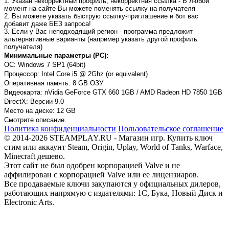
1. Указан некорректный профиль, некорректная ссылка - В любой
момент на сайте Вы можете поменять ссылку на получателя
2. Вы можете указать быструю ссылку-приглашение и бот вас
добавит даже БЕЗ запроса!
3. Если у Вас неподходящий регион - программа предложит
альтернативные варианты (например указать другой профиль
получателя)
Минимальные параметры (PC):
ОС: Windows 7 SP1 (64bit)
Процессор: Intel Core i5 @ 2Ghz (or equivalent)
Оперативная память: 8 GB ОЗУ
Видеокарта: nVidia GeForce GTX 660 1GB / AMD Radeon HD 7850 1GB
DirectX: Версии 9.0
Место на диске: 12 GB
Смотрите описание.
Политика конфиденциальности
Пользовательское соглашение
© 2014-2026 STEAMPLAY.RU - Магазин игр. Купить ключ
стим или аккаунт Steam, Origin, Uplay, World of Tanks, Warface,
Minecraft дешево.
Этот сайт не был одобрен корпорацией Valve и не
аффилирован с корпорацией Valve или ее лицензиаров.
Все продаваемые ключи закупаются у официальных дилеров,
работающих напрямую с издателями: 1С, Бука, Новый Диск и
Electronic Arts.