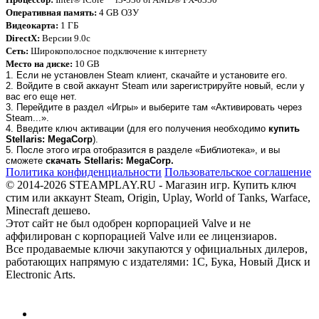
Оперативная память:
4 GB ОЗУ
Видеокарта:
1 ГБ
DirectX:
Версии 9.0c
Сеть:
Широкополосное подключение к интернету
Место на диске:
10 GB
1. Если не установлен Steam клиент, скачайте и установите его.
2. Войдите в свой аккаунт Steam или зарегистрируйте новый, если у
вас его еще нет.
3. Перейдите в раздел «Игры» и выберите там «Активировать через
Steam...».
4. Введите ключ активации (для его получения необходимо
купить
Stellaris: MegaCorp
).
5. После этого игра отобразится в разделе «Библиотека», и вы
сможете
скачать Stellaris: MegaCorp.
Политика конфиденциальности
Пользовательское соглашение
© 2014-2026 STEAMPLAY.RU - Магазин игр. Купить ключ
стим или аккаунт Steam, Origin, Uplay, World of Tanks, Warface,
Minecraft дешево.
Этот сайт не был одобрен корпорацией Valve и не
аффилирован с корпорацией Valve или ее лицензиаров.
Все продаваемые ключи закупаются у официальных дилеров,
работающих напрямую с издателями: 1С, Бука, Новый Диск и
Electronic Arts.