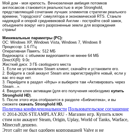
Мой дом - моя крепость. Вечнозеленая амбиция потомков
англосаксов становится реальностью в игре Stronghold,
представляющей сочетание лучших элементов стратегии реального
времени, "городского" симулятора и экономической RTS. Станьте
надеждой и опорой средневековой Англии - постройте свой замок,
объедините вокруг него разрозненные земли для возрождения
страны!
Минимальные параметры (PC):
OC
: Windows XP, Windows Vista, Windows 7, Windows 8
Процессор
: 1.6 ГГц
Оперативная Память
: 512 MБ
Видеокарта
: с объемом видеопамяти не менее 64 МБ
DirectX(R)
: 9.0c
Жесткий диск
: 3 ГБ свободного места
1. Если не установлен Steam клиент, скачайте и установите его.
2. Войдите в свой аккаунт Steam или зарегистрируйте новый, если у
вас его еще нет.
3. Перейдите в раздел «Игры» и выберите там «Активировать через
Steam...».
4. Введите ключ активации (для его получения необходимо
купить
Stronghold HD
).
5. После этого игра отобразится в разделе «Библиотека», и вы
сможете
скачать Stronghold HD.
Политика конфиденциальности
Пользовательское соглашение
© 2014-2026 STEAMPLAY.RU - Магазин игр. Купить ключ
стим или аккаунт Steam, Origin, Uplay, World of Tanks, Warface,
Minecraft дешево.
Этот сайт не был одобрен корпорацией Valve и не