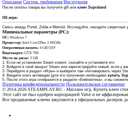
Описание
Систем. требования
Инструкция
После оплаты товара вы получите
gift или
ключ
Supraland
Об игре:
Смесь между Portal, Zelda и Metroid. Исследуйте, находите секретны
Минимальные параметры (PC):
ОС:
Windows 7
Процессор:
Intel Core2Duo 2.66GHz
Оперативная память:
4 GB ОЗУ
Видеокарта:
GTX 780
Место на диске:
3 GB
1. Если не установлен Steam клиент, скачайте и установите его.
2. Войдите в свой аккаунт Steam или зарегистрируйте новый, если у ва
3. Перейдите в раздел «Игры» и выберите там «Активировать через Ste
4. Введите ключ активации (для его получения необходимо
купить Sup
5. После этого игра отобразится в разделе «Библиотека», и вы сможет
Политика конфиденциальности
Пользовательское соглашение
© 2014-2026 STEAMPLAY.RU - Магазин игр. Купить ключ стим или
Этот сайт не был одобрен корпорацией Valve и не аффилирован
Все продаваемые ключи закупаются у официальных дилеров, раб