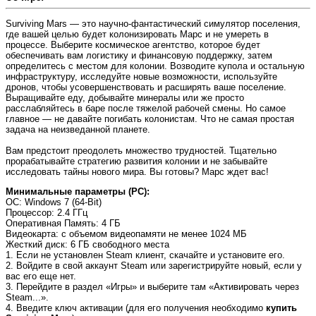
Surviving Mars — это научно-фантастический симулятор поселения,
где вашей целью будет колонизировать Марс и не умереть в
процессе. Выберите космическое агентство, которое будет
обеспечивать вам логистику и финансовую поддержку, затем
определитесь с местом для колонии. Возводите купола и остальную
инфраструктуру, исследуйте новые возможности, используйте
дронов, чтобы усовершенствовать и расширять ваше поселение.
Выращивайте еду, добывайте минералы или же просто
расслабляйтесь в баре после тяжелой рабочей смены. Но самое
главное — не давайте погибать колонистам. Что не самая простая
задача на неизведанной планете.
Вам предстоит преодолеть множество трудностей. Тщательно
прорабатывайте стратегию развития колонии и не забывайте
исследовать тайны нового мира. Вы готовы? Марс ждет вас!
Минимальные параметры (PC):
OC
: Windows 7 (64-Bit)
Процессор
: 2.4 ГГц
Оперативная Память
: 4 ГБ
Видеокарта
: с объемом видеопамяти не менее 1024 МБ
Жесткий диск
: 6 ГБ свободного места
1. Если не установлен Steam клиент, скачайте и установите его.
2. Войдите в свой аккаунт Steam или зарегистрируйте новый, если у
вас его еще нет.
3. Перейдите в раздел «Игры» и выберите там «Активировать через
Steam...».
4. Введите ключ активации (для его получения необходимо
купить