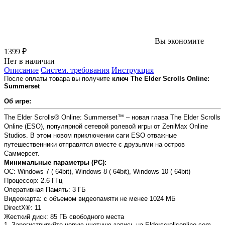
Вы экономите
1399 ₽
Нет в наличии
Описание
Систем. требования
Инструкция
После оплаты товара вы получите
ключ The Elder Scrolls Online:
Summerset
Об игре:
The Elder Scrolls® Online: Summerset™ – новая глава The Elder Scrolls
Online (ESO), популярной сетевой ролевой игры от ZeniMax Online
Studios. В этом новом приключении саги ESO отважные
путешественники отправятся вместе с друзьями на остров
Саммерсет.
Минимальные параметры (PC):
OC: Windows 7 ( 64bit), Windows 8 ( 64bit), Windows 10 ( 64bit)
Процессор: 2.6 ГГц
Оперативная Память: 3 ГБ
Видеокарта: с объемом видеопамяти не менее 1024 МБ
DirectX®: 11
Жесткий диск: 85 ГБ свободного места
1. Зарегистрируйте новую учетную запись на Elderscrollsonline.com