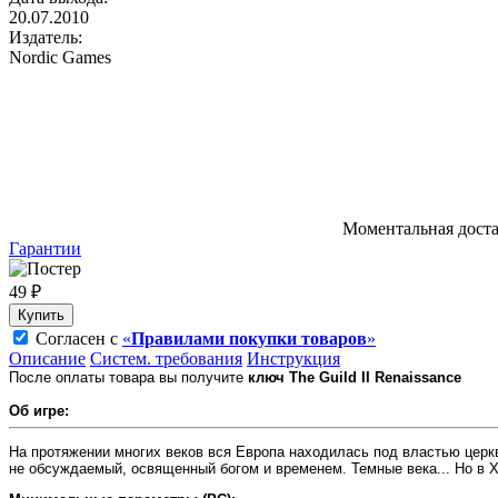
20.07.2010
Издатель:
Nordic Games
Моментальная дост
Гарантии
49 ₽
Купить
Согласен с
«
Правилами покупки товаров
»
Описание
Систем. требования
Инструкция
После оплаты товара вы получите
ключ The Guild II Renaissance
Об игре:
На протяжении многих веков вся Европа находилась под властью церкв
не обсуждаемый, освященный богом и временем. Темные века... Но в X