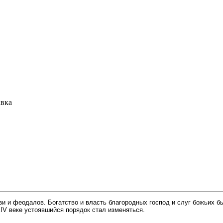
авка
и и феодалов. Богатство и власть благородных господ и слуг божьих б
IV веке устоявшийся порядок стал изменяться.