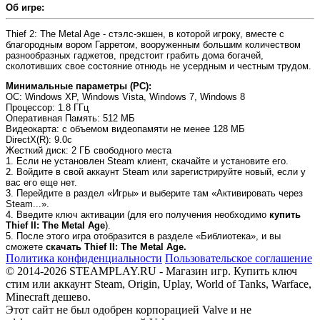
Об игре:
Thief 2: The Metal Age - стэлс-экшен, в которой игроку, вместе с
благородным вором Гарретом, вооруженным большим количеством
разнообразных гаджетов, предстоит грабить дома богачей,
сколотивших свое состояние отнюдь не усердным и честным трудом.
Минимальные параметры (PC):
OC
: Windows XP, Windows Vista, Windows 7, Windows 8
Процессор
: 1.8 ГГц
Оперативная Память
: 512 MБ
Видеокарта
: с объемом видеопамяти не менее 128 МБ
DirectX(R)
: 9.0c
Жесткий диск
: 2 ГБ свободного места
1. Если не установлен Steam клиент, скачайте и установите его.
2. Войдите в свой аккаунт Steam или зарегистрируйте новый, если у
вас его еще нет.
3. Перейдите в раздел «Игры» и выберите там «Активировать через
Steam...».
4. Введите ключ активации (для его получения необходимо
купить
Thief II: The Metal Age
).
5. После этого игра отобразится в разделе «Библиотека», и вы
сможете
скачать Thief II: The Metal Age.
Политика конфиденциальности
Пользовательское соглашение
© 2014-2026 STEAMPLAY.RU - Магазин игр. Купить ключ
стим или аккаунт Steam, Origin, Uplay, World of Tanks, Warface,
Minecraft дешево.
Этот сайт не был одобрен корпорацией Valve и не