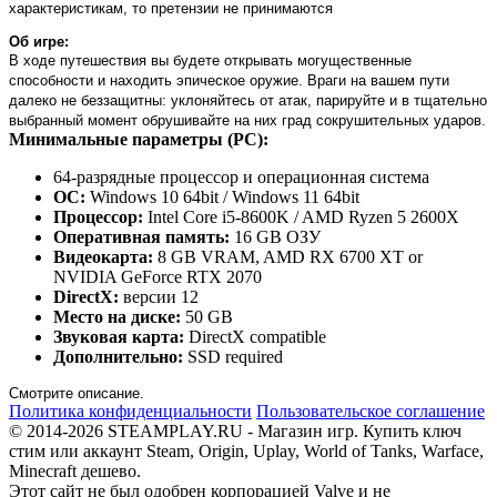
характеристикам, то претензии не принимаются
Об игре:
В ходе путешествия вы будете открывать могущественные
способности и находить эпическое оружие. Враги на вашем пути
далеко не беззащитны: уклоняйтесь от атак, парируйте и в тщательно
выбранный момент обрушивайте на них град сокрушительных ударов.
Минимальные параметры (PC):
64-разрядные процессор и операционная система
ОС:
Windows 10 64bit / Windows 11 64bit
Процессор:
Intel Core i5-8600K / AMD Ryzen 5 2600X
Оперативная память:
16 GB ОЗУ
Видеокарта:
8 GB VRAM, AMD RX 6700 XT or
NVIDIA GeForce RTX 2070
DirectX:
версии 12
Место на диске:
50 GB
Звуковая карта:
DirectX compatible
Дополнительно:
SSD required
Смотрите описание.
Политика конфиденциальности
Пользовательское соглашение
© 2014-2026 STEAMPLAY.RU - Магазин игр. Купить ключ
стим или аккаунт Steam, Origin, Uplay, World of Tanks, Warface,
Minecraft дешево.
Этот сайт не был одобрен корпорацией Valve и не