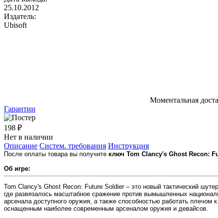
25.10.2012
Издатель:
Ubisoft
Моментальная дост
Гарантии
198 ₽
Нет в наличии
Описание
Систем. требования
Инструкция
После оплаты товара вы получите
ключ Tom Clancy's Ghost Recon: Futu
Об игре:
Tom Clancy's Ghost Recon: Future Soldier – это новый тактический шут
где развязалось масштабное сражение против вымышленных национали
арсенала доступного оружия, а также способностью работать плечом 
оснащенным наиболее современным арсеналом оружия и девайсов.