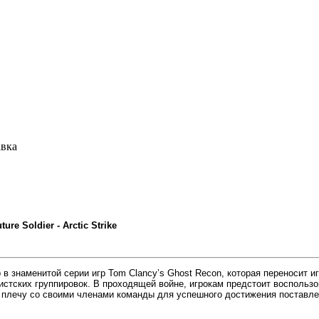
авка
re Soldier - Arctic Strike
ер в знаменитой серии игр Tom Clancy’s Ghost Recon, которая переносит 
стских группировок. В проходящей войне, игрокам предстоит воспольз
к плечу со своими членами команды для успешного достижения поставл