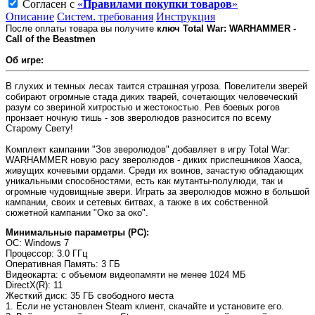
Согласен с
«
Правилами покупки товаров
»
Описание
Систем. требования
Инструкция
После оплаты товара вы получите
ключ Total War: WARHAMMER -
Call of the Beastmen
Об игре:
В глухих и темных лесах таится страшная угроза. Повелители зверей
собирают огромные стада диких тварей, сочетающих человеческий
разум со звериной хитростью и жестокостью. Рев боевых рогов
пронзает ночную тишь - зов зверолюдов разносится по всему
Старому Свету!
Комплект кампании "Зов зверолюдов" добавляет в игру Total War:
WARHAMMER новую расу зверолюдов - диких приспешников Хаоса,
живущих кочевыми ордами. Среди их воинов, зачастую обладающих
уникальными способностями, есть как мутанты-полулюди, так и
огромные чудовищные звери. Играть за зверолюдов можно в большой
кампании, своих и сетевых битвах, а также в их собственной
сюжетной кампании "Око за око".
Минимальные параметры (PC):
OC
: Windows 7
Процессор
: 3.0 ГГц
Оперативная Память
: 3 ГБ
Видеокарта
: с объемом видеопамяти не менее 1024 МБ
DirectX(R)
: 11
Жесткий диск
: 35 ГБ свободного места
1. Если не установлен Steam клиент, скачайте и установите его.