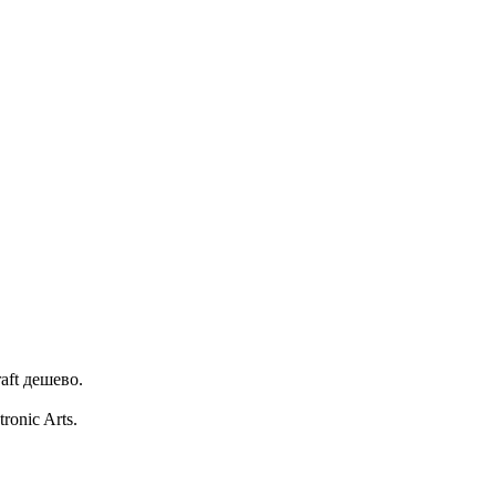
aft дешево.
onic Arts.