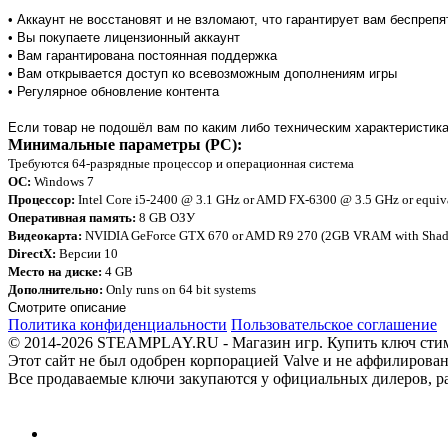
• Аккаунт не восстановят и не взломают, что гарантирует вам беспреп
• Вы покупаете лицензионный аккаунт
• Вам гарантирована постоянная поддержка
• Вам открывается доступ ко всевозможным дополнениям игры
• Регулярное обновление контента
Если товар не подошёл вам по каким либо техническим характеристика
Минимальные параметры (PC):
Требуются 64-разрядные процессор и операционная система
ОС:
Windows 7
Процессор:
Intel Core i5-2400 @ 3.1 GHz or AMD FX-6300 @ 3.5 GHz or equiv
Оперативная память:
8 GB ОЗУ
Видеокарта:
NVIDIA GeForce GTX 670 or AMD R9 270 (2GB VRAM with Shader 
DirectX:
Версии 10
Место на диске:
4 GB
Дополнительно:
Only runs on 64 bit systems
Смотрите описание
Политика конфиденциальности
Пользовательское соглашение
© 2014-2026 STEAMPLAY.RU - Магазин игр. Купить ключ стим или
Этот сайт не был одобрен корпорацией Valve и не аффилирован
Все продаваемые ключи закупаются у официальных дилеров, раб