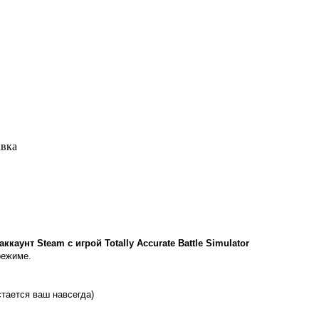
авка
унт Steam с игрой Totally Accurate Battle Simulator
режиме.
стается ваш навсегда)