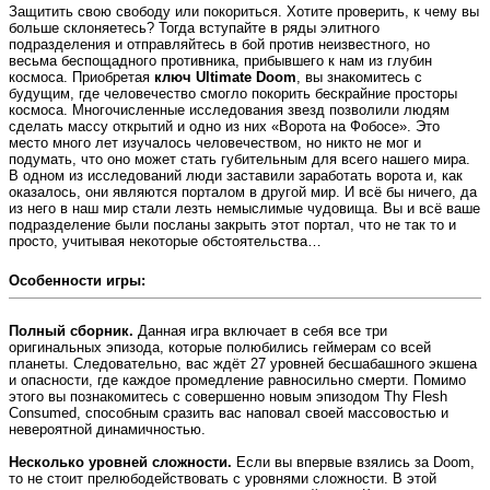
Защитить свою свободу или покориться. Хотите проверить, к чему вы
больше склоняетесь? Тогда вступайте в ряды элитного
подразделения и отправляйтесь в бой против неизвестного, но
весьма беспощадного противника, прибывшего к нам из глубин
космоса. Приобретая
ключ Ultimate Doom
, вы знакомитесь с
будущим, где человечество смогло покорить бескрайние просторы
космоса. Многочисленные исследования звезд позволили людям
сделать массу открытий и одно из них «Ворота на Фобосе». Это
место много лет изучалось человечеством, но никто не мог и
подумать, что оно может стать губительным для всего нашего мира.
В одном из исследований люди заставили заработать ворота и, как
оказалось, они являются порталом в другой мир. И всё бы ничего, да
из него в наш мир стали лезть немыслимые чудовища. Вы и всё ваше
подразделение были посланы закрыть этот портал, что не так то и
просто, учитывая некоторые обстоятельства…
Особенности игры:
Полный сборник.
Данная игра включает в себя все три
оригинальных эпизода, которые полюбились геймерам со всей
планеты. Следовательно, вас ждёт 27 уровней бесшабашного экшена
и опасности, где каждое промедление равносильно смерти. Помимо
этого вы познакомитесь с совершенно новым эпизодом Thy Flesh
Consumed, способным сразить вас наповал своей массовостью и
невероятной динамичностью.
Несколько уровней сложности.
Если вы впервые взялись за Doom,
то не стоит прелюбодействовать с уровнями сложности. В этой