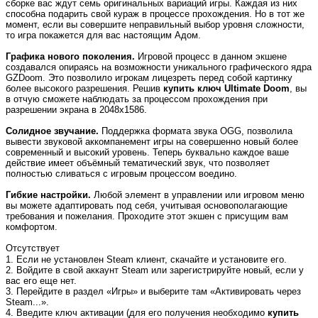
сборке вас ждут семь оригинальных вариаций игры. Каждая из них
способна подарить свой кураж в процессе прохождения. Но в тот же
момент, если вы совершите неправильный выбор уровня сложности,
то игра покажется для вас настоящим Адом.
Графика нового поколения.
Игровой процесс в данном экшене
создавался опираясь на возможности уникального графического ядра
GZDoom. Это позволило игрокам лицезреть перед собой картинку
более высокого разрешения. Решив
купить ключ Ultimate Doom
, вы
в отчую сможете наблюдать за процессом прохождения при
разрешении экрана в 2048х1586.
Солидное звучание.
Поддержка формата звука OGG, позволила
вывести звуковой аккомпанемент игры на совершенно новый более
современный и высокий уровень. Теперь буквально каждое ваше
действие имеет объёмный тематический звук, что позволяет
полностью сливаться с игровым процессом воедино.
Гибкие настройки.
Любой элемент в управлении или игровом меню
вы можете адаптировать под себя, учитывая основополагающие
требования и пожелания. Проходите этот экшен с присущим вам
комфортом.
Отсутствует
1. Если не установлен Steam клиент, скачайте и установите его.
2. Войдите в свой аккаунт Steam или зарегистрируйте новый, если у
вас его еще нет.
3. Перейдите в раздел «Игры» и выберите там «Активировать через
Steam...».
4. Введите ключ активации (для его получения необходимо
купить