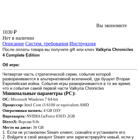
Вы экономите
1030 ₽
Нет в наличии
Описание
Систем. требования
Инструкция
После оплаты товара вы получите gift или ключ
Valkyria Chronicles
4
Complete Edition
Об игре:
Четвертая часть стратегической серии, события которой
разворачиваются в альтернативной вселенной, где бушует Вторая
Европейская война. События игры разворачиваются в то же время,
что и события самой первой части Valkyria Chronicles
Минимальные параметры (PC):
ОС:
Microsoft Windows 7 64-bit
Процессор:
Intel Core i3 6100 or equivalent AMD
Оперативная память:
4 GB ОЗУ
Видеокарта:
NVIDIA GeForce 650Ti 2GB
DirectX:
Версии 9.0c
Место на диске:
36 GB
1. Если не установлен Steam клиент, скачайте и установите его.
2. Войдите в свой аккаунт Steam или зарегистрируйте новый, если у