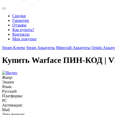
Скидки
Гарантии
Отзывы
Как купить?
Контакты
Мои покупки
Steam Ключи
Steam Аккаунты
Minecraft Аккаунты
Origin Аккау
Купить Warface ПИН-КОД |
Жанр:
Экшен
Язык:
Русский
Платформа:
PC
Активация:
Mail
Дата выхода: