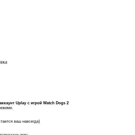
авка
ккаунт Uplay с игрой
Watch Dogs 2
режиме.
стается ваш навсегда)
ятственную игру