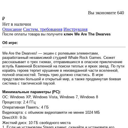
Вы экономите 640
₽
Нет в наличии
Описание
Систем. требования
Инструкция
После оплаты товара вы получите
ключ We Are The Dwarves
Об игре:
We Are the Dwarves! — экшен с ролевыми элементами,
разработанный независимой студией Whale Rock Games. Сюжет
рассказывает о трех гномах, отправившихся в опасное приключение
вглубь Каменной Вселенной на поиски теплых и ярких звезд. По пути
корабль героев терпит крушение в неизведанной части вселенной,
полной опасностей. Теперь трио должно спастись. В игре
представлен большой и открытый мир, а также продвинутая боевая
система с тактической паузой.
Минимальные параметры (PC):
OC: Windows XP, Windows Vista, Windows 7, Windows 8
Процессор: 2.4 ГГц
Оперативная Память: 4 ГБ
Видеокарта: с объемом видеопамяти не менее 1024 МБ
DirectX®: 9.0c
Жесткий диск: 10 ГБ свободного места
1. Если не установлен Steam клиент, скачайте и установите его.