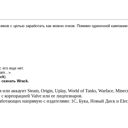
ников с целью заработать как можно очков. Помимо одиночной кампании
с его еще нет.
am...».
ack
).
е
скачать Wrack.
 аккаунт Steam, Origin, Uplay, World of Tanks, Warface, Minecr
 с корпорацией Valve или ее лицензиаров.
отающих напрямую с издателями: 1С, Бука, Новый Диск и Electr