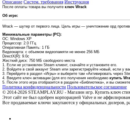
Описание
Систем. требования
Инструкция
После оплаты товара вы получите
ключ Wrack
Об игре:
Wrack — шутер от первого лица. Цель игры — уничтожение орд против
Минимальные параметры (PC):
OC
: Windows XP
Процессор
: 2.0 ГГц
Оперативная Память
: 1 ГБ
Видеокарта
: с объемом видеопамяти не менее 256 МБ
DirectX(R)
: 9.0c
Жесткий диск
: 750 MБ свободного места
1. Если не установлен Steam клиент, скачайте и установите его.
2. Войдите в свой аккаунт Steam или зарегистрируйте новый, если у ва
3. Перейдите в раздел «Игры» и выберите там «Активировать через Ste
4. Введите ключ активации (для его получения необходимо
купить Wr
5. После этого игра отобразится в разделе «Библиотека», и вы сможет
Политика конфиденциальности
Пользовательское соглашение
© 2014-2026 STEAMPLAY.RU - Магазин игр. Купить ключ стим или
Этот сайт не был одобрен корпорацией Valve и не аффилирован
Все продаваемые ключи закупаются у официальных дилеров, раб